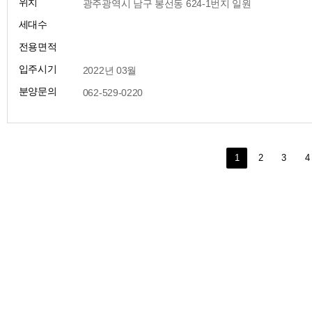
위치
​ 광주광역시 남구 봉선동 624-1번지 일원
세대수
전용면적
입주시기
​ 2022년 03월
분양문의
​ 062-529-0220
1
2
3
4