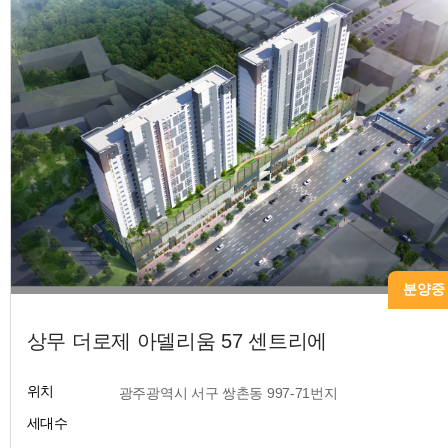
분양중
상무 더로제 아델리움 57 센트리에
위치
​ 광주광역시 서구 쌍촌동 997-71번지
세대수