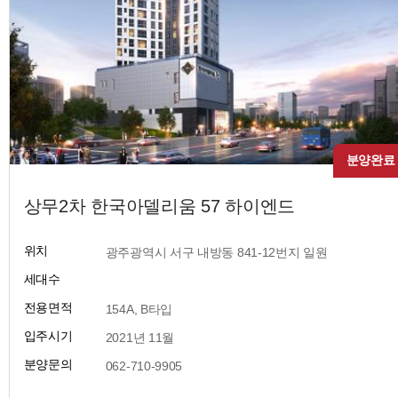
분양완료
상무2차 한국아델리움 57 하이엔드
위치
​ 광주광역시 서구 내방동 841-12번지 일원
세대수
전용면적
​ 154A, B타입
입주시기
​ 2021년 11월
분양문의
​ 062-710-9905