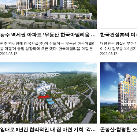
광주 역세권 아파트 ‘무등산 한국아델리움 더힐’금일 그랜드 오픈
광주 역세권에 한국건설(주)이 선보이는 '무등산 한국아델리
대한민국 명실상부한 
움 더힐'이 금일 성황리에 오픈 했다. 한국아델리움 더힐'은
여수시 광무동 504번
도시철...
2022-05-12
소식을 전하...
2022-05-12
임대로 8년간 합리적인 내 집 마련 기회 ‘각화 한국아델리움 더숲’