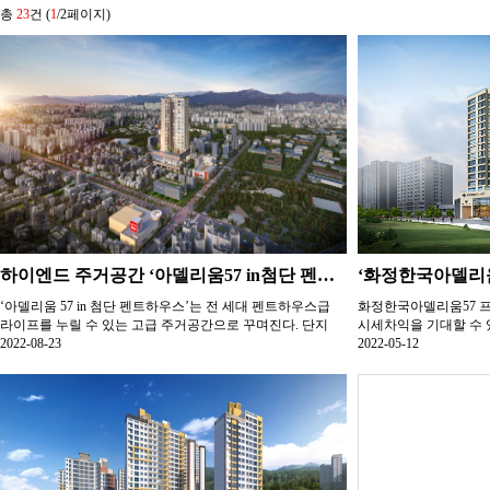
총
23
건 (
1
/2페이지)
하이엔드 주거공간 ‘아델리움57 in첨단 펜트하우스’ 공급
‘아델리움 57 in 첨단 펜트하우스’는 전 세대 펜트하우스급
화정한국아델리움57 
라이프를 누릴 수 있는 고급 주거공간으로 꾸며진다. 단지
시세차익을 기대할 수 
인...
2022-08-23
정한국아델리...
2022-05-12