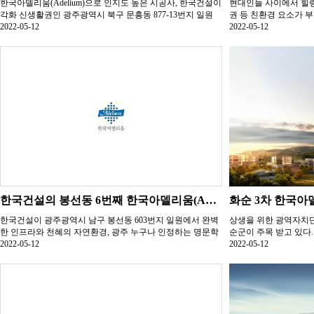
한국아델리움(Adelium)으로 인지도 높은 시공사, 한국건설이
현대인들 사이에서 힐
각화 신생활권인 광주광역시 북구 문흥동 877-13번지 일원
권 등 친환경 요소가 
에...
2022-05-12
전을 거듭하고 있...
2022-05-12
한국건설의 봉선동 6번째 한국아델리움(Adelium) 시리즈 ‘한국아델리움57’ 분양 예고
한국건설이 광주광역시 남구 봉선동 603번지 일원에서 완벽
상생을 위한 광역자치단
한 인프라와 천혜의 자연환경, 광주 누구나 인정하는 명문학
순군이 주목 받고 있다
군과 편리한...
2022-05-12
의 유망 배...
2022-05-12