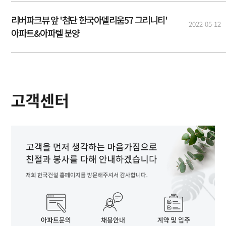
리버파크뷰 앞 '첨단 한국아델리움57 그리니티'
2022-05-12
아파트&아파텔 분양