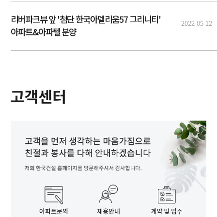
리버파크뷰 앞 '첨단 한국아델리움57 그리니티'
2022-05-12
아파트&아파텔 분양