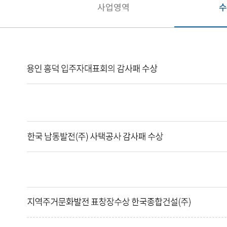
사업영역
수
혁