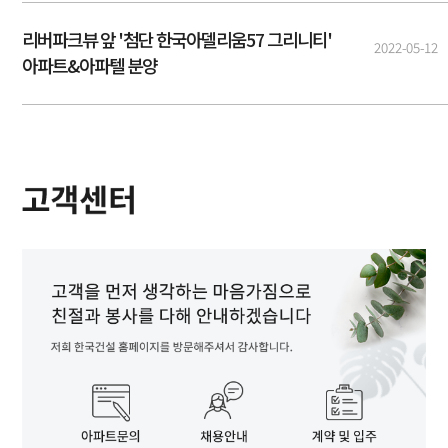
리버파크뷰 앞 '첨단 한국아델리움57 그리니티'
2022-05-12
아파트&아파텔 분양