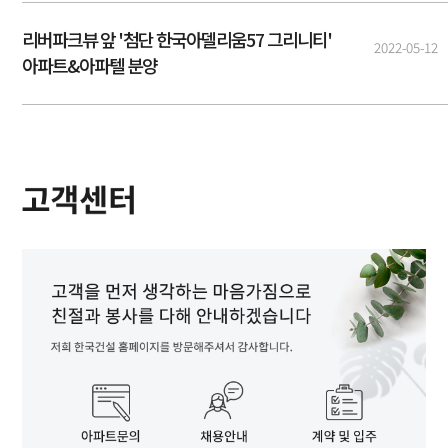
리버파크뷰 앞 '첨단 한국아델리움57 그리니티'
2022-05-12
아파트&아파텔 분양