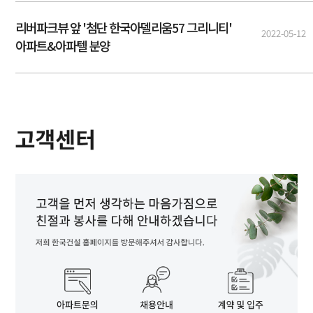
리버파크뷰 앞 '첨단 한국아델리움57 그리니티'
2022-05-12
아파트&아파텔 분양